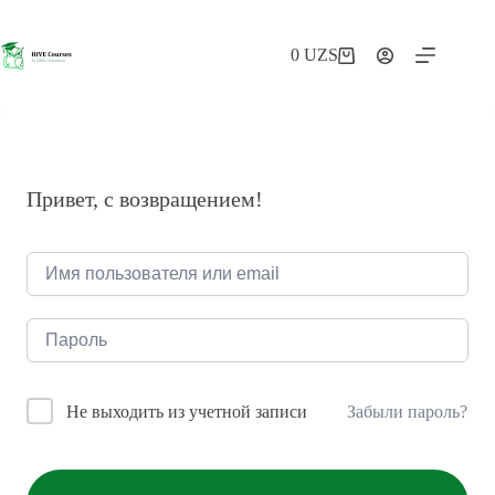
Перейти
к
сути
0
UZS
Корзина
Привет, с возвращением!
Забыли пароль?
Не выходить из учетной записи