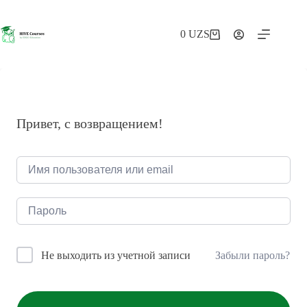
Перейти
к
сути
0
UZS
Корзина
Привет, с возвращением!
Забыли пароль?
Не выходить из учетной записи