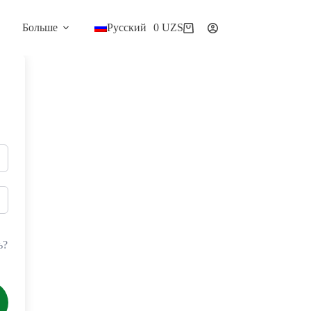
Больше
Русский
0
UZS
Корзина
ь?