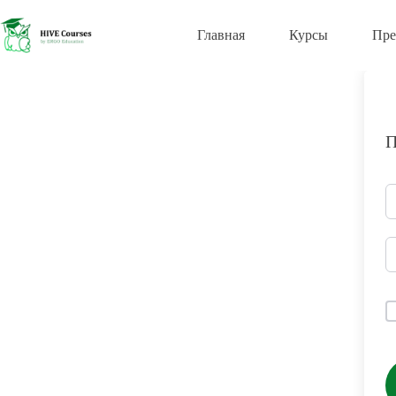
Перейти
к
Главная
Курсы
Пре
сути
П