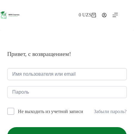
Перейти
к
сути
0
UZS
Корзина
Привет, с возвращением!
Забыли пароль?
Не выходить из учетной записи