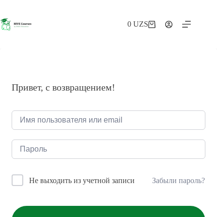
Перейти
к
сути
0
UZS
Корзина
Привет, с возвращением!
Забыли пароль?
Не выходить из учетной записи