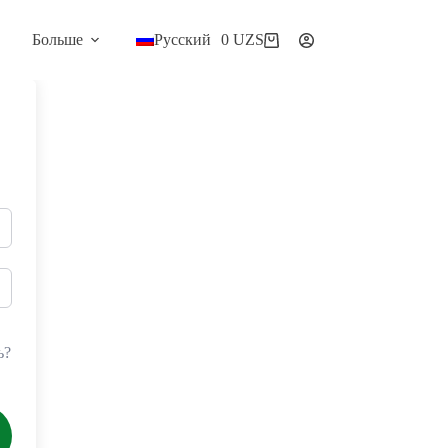
Больше
Русский
0
UZS
Корзина
ь?