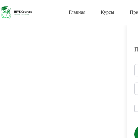
Перейти
к
Главная
Курсы
Пре
сути
П