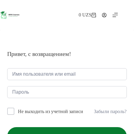
Перейти
к
сути
0
UZS
Корзина
Привет, с возвращением!
Забыли пароль?
Не выходить из учетной записи