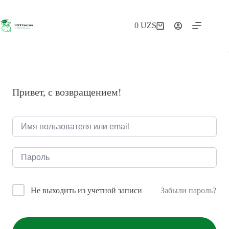
Перейти
к
сути
0
UZS
Корзина
Привет, с возвращением!
Забыли пароль?
Не выходить из учетной записи