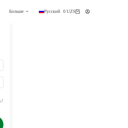
Больше
Русский
0
UZS
Корзина
ь?