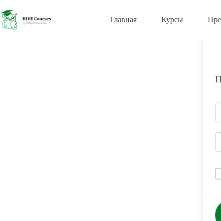
Перейти
к
Главная
Курсы
Пре
сути
П