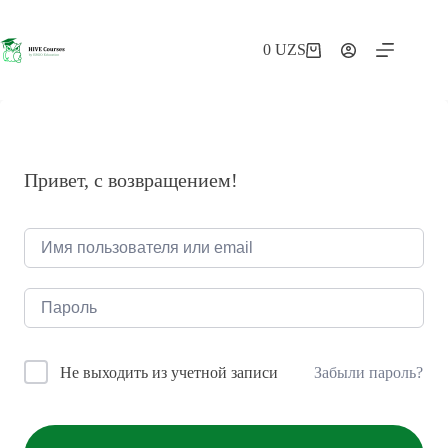
Перейти
к
сути
0
UZS
Корзина
Привет, с возвращением!
Забыли пароль?
Не выходить из учетной записи